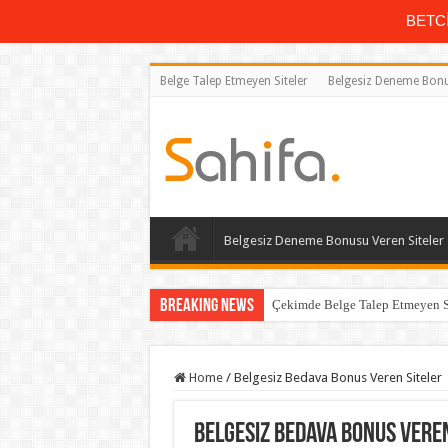
BETCİ
Belge Talep Etmeyen Siteler
Belgesiz Deneme Bonu
Belgesiz Deneme Bonusu Veren Siteler
Breaking News
Çekimde Belge Talep Etmeyen S
Belgesiz Evraksız Çekim Sağlaya
Home
/
Belgesiz Bedava Bonus Veren Siteler
Belgesiz Bedava Bonus Veren