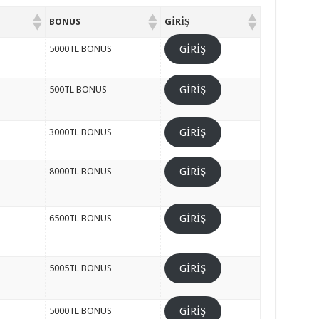
BONUS
GİRİŞ
GİRİŞ
5000TL BONUS
GİRİŞ
500TL BONUS
GİRİŞ
3000TL BONUS
GİRİŞ
8000TL BONUS
GİRİŞ
6500TL BONUS
GİRİŞ
5005TL BONUS
GİRİŞ
5000TL BONUS