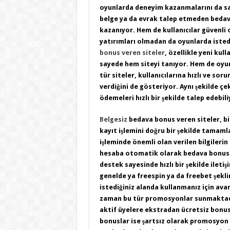
oyunlarda deneyim kazanmalarını da sağ
belge ya da evrak talep etmeden bedav
kazanıyor. Hem de kullanıcılar güvenli o
yatırımları olmadan da oyunlarda istedi
bonus veren siteler
, özellikle yeni kull
sayede hem siteyi tanıyor. Hem de oyunl
tür siteler, kullanıcılarına hızlı ve so
verdiğini de gösteriyor. Aynı şekilde ç
ödemeleri hızlı bir şekilde talep edebili
Belgesiz
bedava bonus veren siteler, bi
kayıt işlemini doğru bir şekilde tamaml
işleminde önemli olan verilen bilgileri
hesaba otomatik olarak bedava bonusla
destek sayesinde hızlı bir şekilde ilet
genelde ya freespin ya da freebet şeklin
istediğiniz alanda kullanmanız için ava
zaman bu tür promosyonlar sunmaktadır
aktif üyelere ekstradan ücretsiz bonus 
bonuslar ise şartsız olarak promosyon 